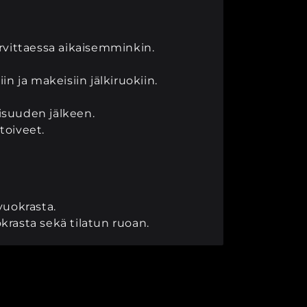
arvittaessa aikaisemminkin.
 ja makeisiin jälkiruokiin.
aisuuden jälkeen.
toiveet.
vuokrasta.
rasta sekä tilatun ruoan.