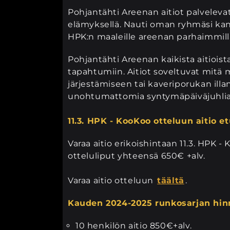
Pohjantähti Areenan aitiot palveleva
elämyksellä. Nauti oman ryhmäsi kans
HPK:n maaleille areenan parhaimmilla
Pohjantähti Areenan kaikista aitioi
tapahtumiin. Aitiot soveltuvat mitä 
järjestämiseen tai kaveriporukan illa
unohtumattomia syntymäpäiväjuhlia
11.3. HPK - KooKoo otteluun aitio e
Varaa aitio erikoishintaan 11.3. HPK -
otteluliput yhteensä 650€ +alv.
Varaa aitio otteluun
täältä
.
Kauden 2024-2025 runkosarjan hin
10 henkilön aitio 850€+alv.