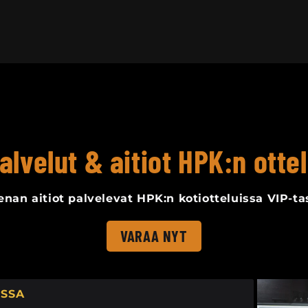
alvelut & aitiot HPK:n ottel
enan aitiot palvelevat HPK:n kotiotteluissa VIP-ta
VARAA NYT
ISSA