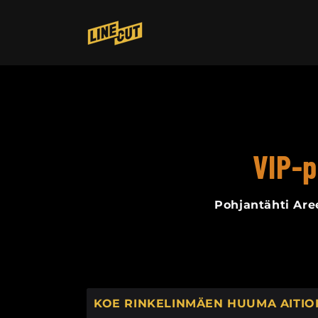
Ohita ja
siirry
sisältöön
VIP-p
Pohjantähti Are
KOE RINKELINMÄEN HUUMA AITIO