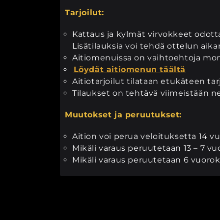
Tarjoilut:
Kattaus ja kylmät virvokkeet odotta
Lisätilauksia voi tehdä ottelun aik
Aitiomenuissa on vaihtoehtoja mone
Löydät aitiomenun täältä
Aitiotarjoilut tilataan etukäteen ta
Tilaukset on tehtävä viimeistään ne
Muutokset ja peruutukset:
Aition voi perua veloituksetta 14
Mikäli varaus peruutetaan 13 – 7 
Mikäli varaus peruutetaan 6 vuoro