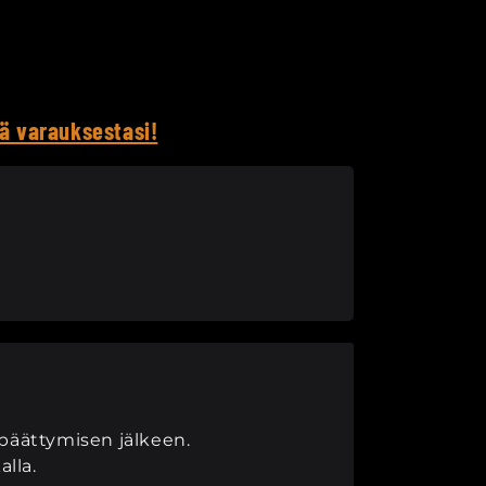
tä varauksestasi!
päättymisen jälkeen.
alla.