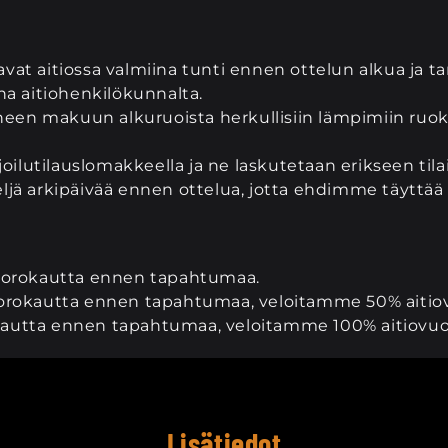
vat aitiossa valmiina tunti ennen ottelun alkua ja t
ana aitiohenkilökunnalta.
en makuun alkuruoista herkullisiin lämpimiin ruokiin
rjoilutilauslomakkeella ja ne laskutetaan erikseen til
ljä arkipäivää ennen ottelua, jotta ehdimme täyttää 
 vuorokautta ennen tapahtumaa.
vuorokautta ennen tapahtumaa, veloitamme 50% aitio
kautta ennen tapahtumaa, veloitamme 100% aitiovuok
Lisätiedot