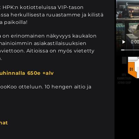
t HPK:n kotiotteluissa VIP-tason
sa herkullisesta ruuastamme ja kilistä
 paikoilla!
sta on erinomainen näkyvyys kaukalon
mainioimmin asiakastilaisuuksien
nviettoon. Aitioissa on myös vietetty
.
tuhinnalla 650e +alv
 KooKoo otteluun. 10 hengen aitio ja
nat