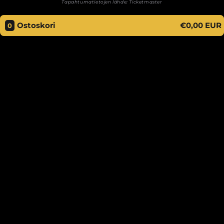
Tapahtumatietojen lähde:
Ticketmaster
Ostoskori
€0,00 EUR
0