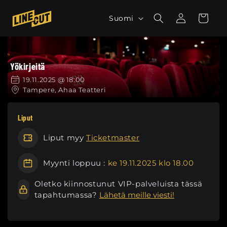
Ohita ja
siirry
K
Kirjaudu
Ostoskori
Suomi
sisältöön
sisään
i
e
l
Yökirjeitä
i
19.11.2025 @ 18:00
Tampere, Ahaa Teatteri
Liput
Liput myy
Ticketmaster
Myynti loppuu :
ke 19.11.2025 klo 18.00
Oletko kiinnostunut VIP-palveluista tässä
tapahtumassa?
Lähetä meille viesti!