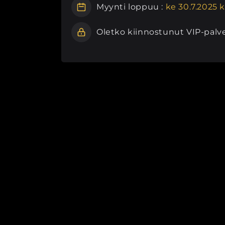
Myynti loppuu :
ke 30.7.2025 k
Oletko kiinnostunut VIP-palv