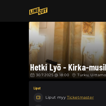
Ohita ja
siirry
sisältöön
Hetki Lyö - Kirka-musi
30.7.2025 @ 18:00
Turku, Uittamo
Liput
Liput myy
Ticketmaster