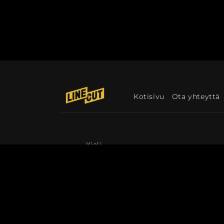
Kotisivu
Ota yhteyttä
Kieli
Suomi
© 2026,
Linecut
Palautuskäytäntö
Tieto