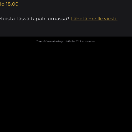
lo 18.00
eluista tässä tapahtumassa?
Lähetä meille viesti!
Tapahtumatietojen lähde:
Ticketmaster