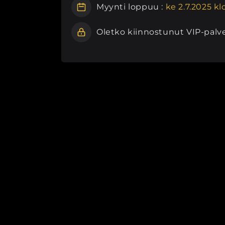
Myynti loppuu :
ke 2.7.2025 kl
Oletko kiinnostunut VIP-palv