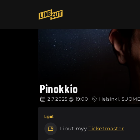
Ohita ja
siirry
sisältöön
Pinokkio
2.7.2025 @ 19:00
Helsinki, SUO
Liput
Liput myy
Ticketmaster