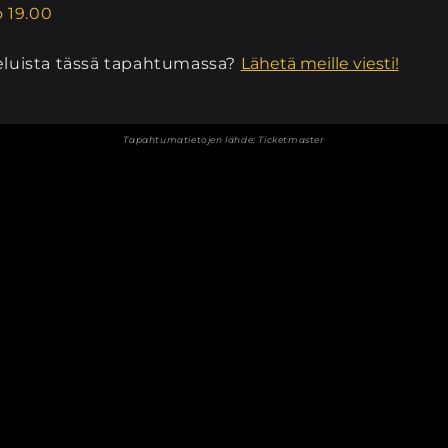
o 19.00
eluista tässä tapahtumassa?
Lähetä meille viesti!
Tapahtumatietojen lähde:
Ticketmaster