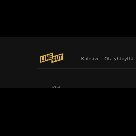
Kotisivu
Ota yhteyttä
Kieli
Suomi
© 2026,
Linecut
Palautuskäytäntö
Tieto