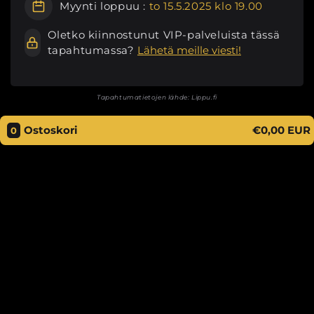
Myynti loppuu :
to 15.5.2025 klo 19.00
Oletko kiinnostunut VIP-palveluista tässä
tapahtumassa?
Lähetä meille viesti!
Tapahtumatietojen lähde:
Lippu.fi
Ostoskori
€0,00 EUR
0