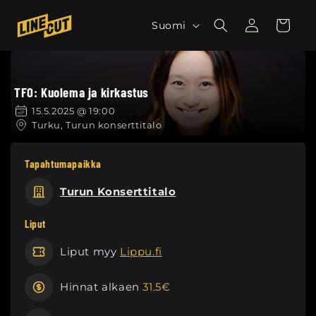
Ohita ja
siirry
K
Kirjaudu
Ostoskori
Suomi
sisältöön
sisään
i
e
l
TFO: Kuolema ja kirkastus
i
15.5.2025 @ 19:00
Turku, Turun konserttitalo
Tapahtumapaikka
Turun Konserttitalo
Liput
Liput myy
Lippu.fi
Hinnat alkaen
31.5€