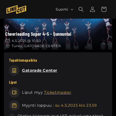
Ohita ja
siirry
K
Kirjaudu
Ostoskori
Suomi
sisältöön
sisään
i
e
l
Cheerleading Super 4-5 - Sunnuntai
i
4.5.2025 @ 10:50
Turku, GATORADE CENTER
Tapahtumapaikka
Gatorade Center
Liput
Liput myy
Ticketmaster
Myynti loppuu :
su 4.5.2025 klo 23.59
Oletko kiinnostunut VIP-palveluista tässä