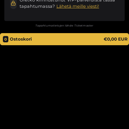
tapahtumassa?
Lähetä meille viesti!
Tapahtumatietojen lähde:
Ticketmaster
Ostoskori
€0,00 EUR
0