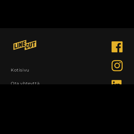
Facebook
Instagra
Kotisivu
Ota yhteyttä
LinkedIn
Kieli
Suomi