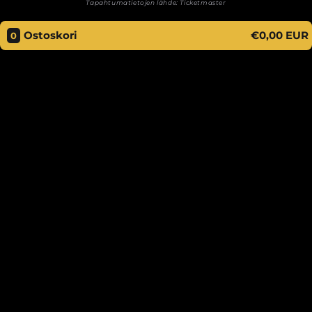
Tapahtumatietojen lähde:
Ticketmaster
Ostoskori
€0,00 EUR
0