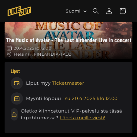
Ohita ja
siirry
K
Kirjaudu
Ostoskori
Suomi
sisältöön
sisään
i
e
l
The Music of Avatar - The Last Airbender Live in concert
i
20.4.2025 @ 12:00
Helsinki, FINLANDIA-TALO
Liput
Liput myy
Ticketmaster
Myynti loppuu :
su 20.4.2025 klo 12.00
Oletko kiinnostunut VIP-palveluista tässä
tapahtumassa?
Lähetä meille viesti!