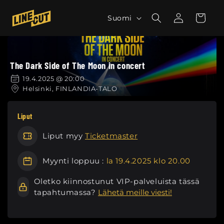
Ohita ja
siirry
K
Kirjaudu
Ostoskori
Suomi
sisältöön
sisään
i
e
l
The Dark Side of The Moon in concert
i
19.4.2025 @ 20:00
Helsinki, FINLANDIA-TALO
Liput
Liput myy
Ticketmaster
Myynti loppuu :
la 19.4.2025 klo 20.00
Oletko kiinnostunut VIP-palveluista tässä
tapahtumassa?
Lähetä meille viesti!