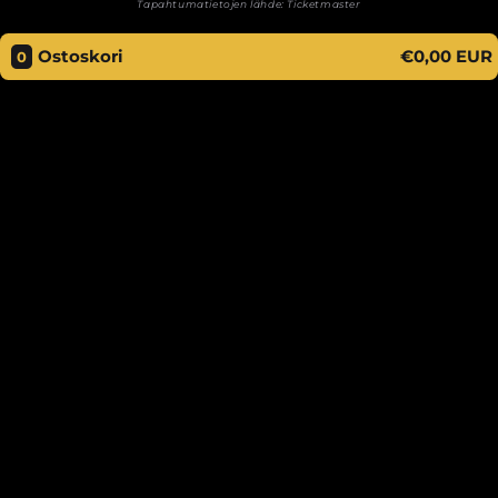
Tapahtumatietojen lähde:
Ticketmaster
Ostoskori
€0,00 EUR
0