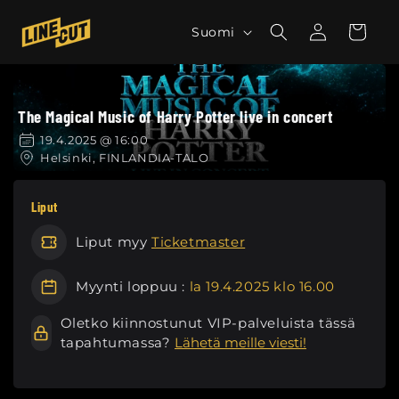
Ohita ja
siirry
K
Kirjaudu
Ostoskori
Suomi
sisältöön
sisään
i
e
l
The Magical Music of Harry Potter live in concert
i
19.4.2025 @ 16:00
Helsinki, FINLANDIA-TALO
Liput
Liput myy
Ticketmaster
Myynti loppuu :
la 19.4.2025 klo 16.00
Oletko kiinnostunut VIP-palveluista tässä
tapahtumassa?
Lähetä meille viesti!