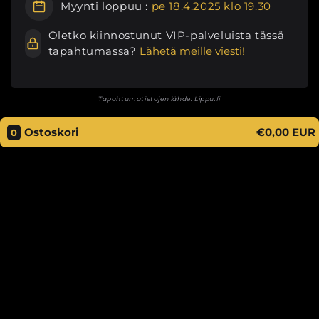
Myynti loppuu :
pe 18.4.2025 klo 19.30
Oletko kiinnostunut VIP-palveluista tässä
tapahtumassa?
Lähetä meille viesti!
Tapahtumatietojen lähde:
Lippu.fi
Ostoskori
€0,00 EUR
0