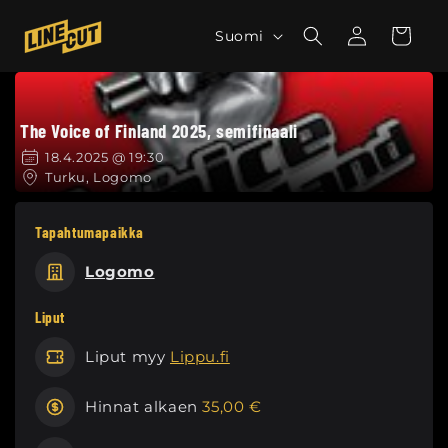
Ohita ja
siirry
K
Kirjaudu
Ostoskori
Suomi
sisältöön
sisään
i
e
l
The Voice of Finland 2025, semifinaali
i
18.4.2025 @ 19:30
Turku, Logomo
Tapahtumapaikka
Logomo
Liput
Liput myy
Lippu.fi
Hinnat alkaen
35,00 €